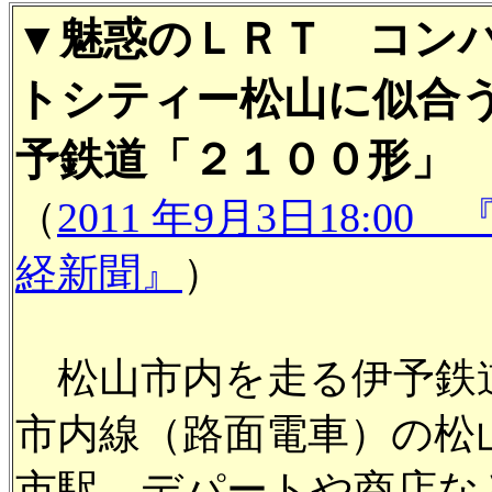
▼魅惑のＬＲＴ コン
トシティー松山に似合
予鉄道「２１００形」
（
2011 年9月3日18:00 
経新聞』
）
松山市内を走る伊予鉄
市内線（路面電車）の松
市駅。デパートや商店な