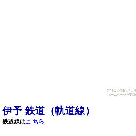
[PR] この広告は
ホームページを更新
伊予 鉄道（軌道線）
鉄道線は
こ ちら